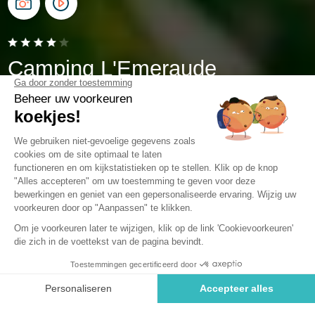
Camping L'Emeraude
Saint-Briac-sur-Mer, Bretagne
Open van
4 april 2026
Tot
1 november 2026
Camping met overdekt zwembad in
Ille-et-Vilaine