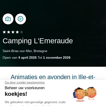
Camping L'Emeraude
Saint-Briac-sur-Mer, Bretagne
Open van
4 april 2026
Tot
1 november 2026
Animaties en avonden in Ille-et-
Vilaine
Ontspan tijdens je vakantie! Geniet van de vele thema-
avonden die tijdens je verblijf op onze camping in Ille-et-
Vilaine worden georganiseerd. Elke avond, in het