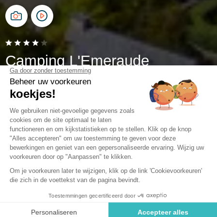
Camping L'Emeraude
Saint-Briac-sur-Mer, Bretagne
Open van
4 april 2026
Tot
1 november 2026
Geen
beoordeling
Filter onze beoordelingen
Nederlands