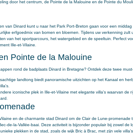
ing door het centrum, de Pointe de la Malouine en de Pointe du Mouli
en van Dinard kunt u naar het Park Port-Breton gaan voor een middag i
uurlijke erfgoedmix van bomen en bloemen. Tijdens uw verkenning zult u
en van het sportparcours, het watergebied en de speeltuin. Perfect voo
ent Ille-et-Vilaine.
en Pointe de la Malouine
chappen rond de badplaats Dinard in Bretagne? Ontdek deze twee must
tsachtige landtong biedt panoramische uitzichten op het Kanaal en her
lla's.
ndere iconische plek in Ille-et-Vilaine met elegante villa's waarvan de r
nard.
promenade
Vilaine en de charmante stad Dinard om de Clair de Lune-promenade te
-de-la-Vallée-baai. Deze activiteit is bijzonder populair bij zowel de l
nieke plekken in de stad, zoals de wijk Bric à Brac, met zijn vele villa