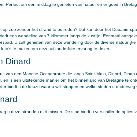
n. Perfect om een middag te genieten van natuur en erfgoed in Breta
ht op zee zonder het strand te betreden? Dat kan door het Douanierspad 
edt een wandeling van 7 kilometer langs de kustlijn. Eenmaal aangeko
rspad. U zult genieten van deze wandeling door de diverse natuurlijk
foto’s te maken om deze uitzonderlijke ervaring te delen.
 Dinard
uit van een Manche-Oceaanroute die langs Saint-Malo, Dinard, Dinan 
r, en is een uitstekende manier om het binnenland van Bretagne te ontd
eter biedt u de keuze waar u wilt stoppen en welke steden u onderweg 
inard
, mag u deze stranden niet missen. De stad biedt u verschillende optie