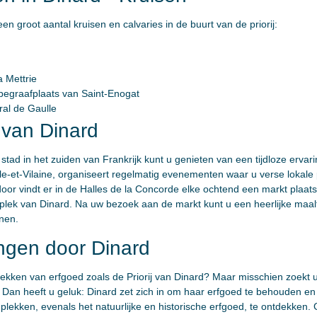
n groot aantal kruisen en calvaries in de buurt van de priorij:
 Mettrie
 begraafplaats van Saint-Enogat
ral de Gaulle
 van Dinard
stad in het zuiden van Frankrijk kunt u genieten van een tijdloze ervar
lle-et-Vilaine, organiseert regelmatig evenementen waar u verse lokale
 door vindt er in de Halles de la Concorde elke ochtend een markt plaat
 plek van Dinard. Na uw bezoek aan de markt kunt u een heerlijke maalt
nen.
ngen door Dinard
dekken van erfgoed zoals de Priorij van Dinard? Maar misschien zoekt 
 Dan heeft u geluk: Dinard zet zich in om haar erfgoed te behouden e
plekken, evenals het natuurlijke en historische erfgoed, te ontdekken.