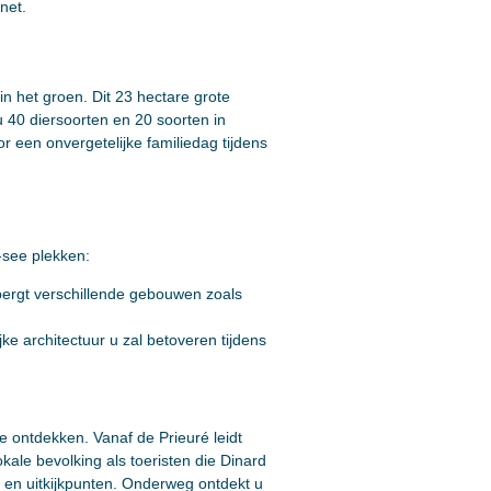
net.
n het groen. Dit 23 hectare grote
 40 diersoorten en 20 soorten in
r een onvergetelijke familiedag tijdens
-see plekken:
bergt verschillende gebouwen zoals
ijke architectuur u zal betoveren tijdens
 ontdekken. Vanaf de Prieuré leidt
okale bevolking als toeristen die Dinard
’s en uitkijkpunten. Onderweg ontdekt u