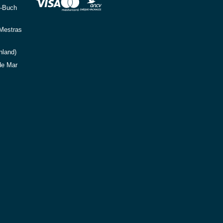
e-Buch
-Mestras
nland)
de Mar