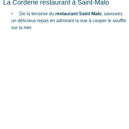
La Corderie restaurant à Saint-Malo
De la terrasse du
restaurant Saint Malo
, savourez
un délicieux repas en admirant la vue à couper le souffle
sur la mer.
Le charme du cadre et la décoration élégante de
l’établissement accompagnent à merveille les
spécialités de poissons et les légumes de saison
proposés : palourdes farcies, choucroutes de poisson,
dos de cabillaud… Les produits, frais, sont choisis avec
soin et travaillés avec finesse et sobriété.
Le menu est renouvelé chaque mois en fonction du
marché.
Du côté des prix : 25 € pour la formule du midi (20 €
en semaine) et 29 ou 35 € le menu selon la formule que
vous choisirez.
Des repas de groupes peuvent être organisés sur
réservation.
Vous trouverez ce
restaurant de Saint Malo
8 allée