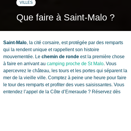
VILLES
Que faire à Saint-Malo ?
Saint-Malo
, la cité corsaire, est protégée par des remparts
qui la rendent unique et rappellent son histoire
mouvementée. Le
chemin de ronde
est la première chose
à faire en arrivant au
camping proche de St Malo
. Vous
apercevrez le château, les tours et les portes qui séparent la
mer de la vieille ville. Comptez à peine une heure pour faire
le tour des remparts et profiter des vues saisissantes. Vous
entendez l’appel de la Côte d’Emeraude ? Réservez dès
maintenant votre séjour en bord de mer au camping
Emeraude en Ille-et-Vilaine.
Où se trouve Saint-Malo ?
Saint-Malo
est l’une des destinations les plus visitées d’Ille-