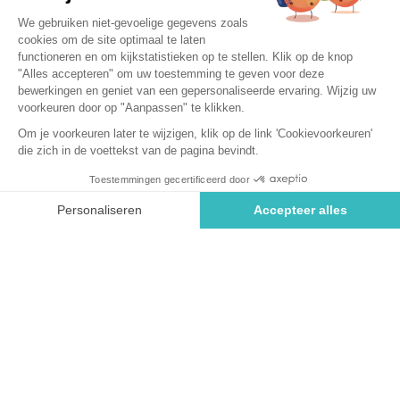
De geschiedenis van Saint-Malo is onlosmakelijk
verbonden met die van de zeerovers.
De stad zit vol met overblijfselen van haar militaire verleden,
zoals de stadsmuren—ontdek deze kaart van Saint-Malo om
al haar geheimen te leren kennen.
De stad biedt ook natuurlijke schatten zoals baaien en de
iconische springtij.
Waar ligt Saint-Malo?
De stad Saint-Malo ligt in het noorden van het departement
Ille-et-Vilaine in Bretagne.
Iets zuidelijker liggen de gemeenten Dol-de-Bretagne en
Combourg, respectievelijk op ongeveer 28 km en 42 km van
de zeeroversstad via de Vrijheidsroute.
Gelegen in het centrum van Ille-et-Vilaine, ligt Rennes op
ongeveer 70 km via de D137.