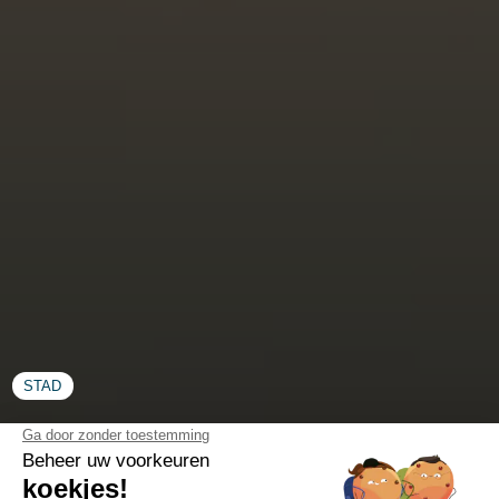
STAD
Kaart van Saint-Malo in Ille-et-
Vilaine