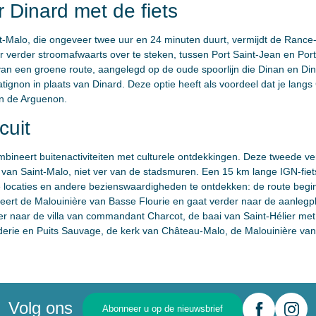
 Dinard met de fiets
t-Malo, die ongeveer twee uur en 24 minuten duurt, vermijdt de Rance-d
r verder stroomafwaarts over te steken, tussen Port Saint-Jean en Por
van een groene route, aangelegd op de oude spoorlijn die Dinan en Din
atignon in plaats van Dinard. Deze optie heeft als voordeel dat je lang
an de Arguenon.
cuit
bineert buitenactiviteiten met culturele ontdekkingen. Deze tweede ver
d van Saint-Malo, niet ver van de stadsmuren. Een 15 km lange IGN-fiet
locaties en andere bezienswaardigheden te ontdekken: de route begint i
eert de Malouinière van Basse Flourie en gaat verder naar de aanlegp
der naar de villa van commandant Charcot, de baai van Saint-Hélier me
derie en Puits Sauvage, de kerk van Château-Malo, de Malouinière van
Volg ons
Abonneer u op de nieuwsbrief