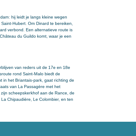
am: hij leidt je langs kleine wegen
t Saint-Hubert. Om Dinard te bereiken,
ard verbond. Een alternatieve route is
s Château du Guildo komt, waar je een
blijven van reders uit de 17e en 18e
sroute rond Saint-Malo biedt de
n het Briantais-park, gaat richting de
laats van La Passagère met het
t zijn scheepskerkhof aan de Rance, de
 La Chipaudière, Le Colombier, en ten