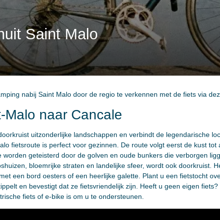
nuit Saint Malo
amping nabij Saint Malo door de regio te verkennen met de fiets via dez
t-Malo naar Cancale
oorkruist uitzonderlijke landschappen en verbindt de legendarische lo
o fietsroute is perfect voor gezinnen. De route volgt eerst de kust tot
n die worden geteisterd door de golven en oude bunkers die verborgen li
shuizen, bloemrijke straten en landelijke sfeer, wordt ook doorkruist. H
 met een bord oesters of een heerlijke galette. Plant u een fietstocht o
ippelt en bevestigt dat ze fietsvriendelijk zijn. Heeft u geen eigen fie
rische fiets of e-bike is om u te ondersteunen.