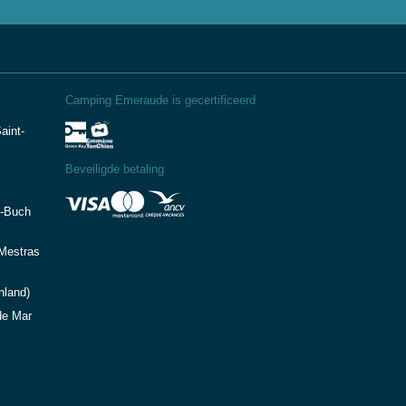
Camping Emeraude is gecertificeerd
aint-
Beveiligde betaling
e-Buch
-Mestras
nland)
de Mar