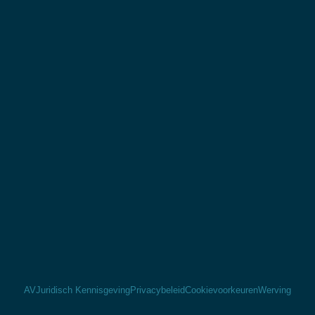
AV
Juridisch Kennisgeving
Privacybeleid
Cookievoorkeuren
Werving