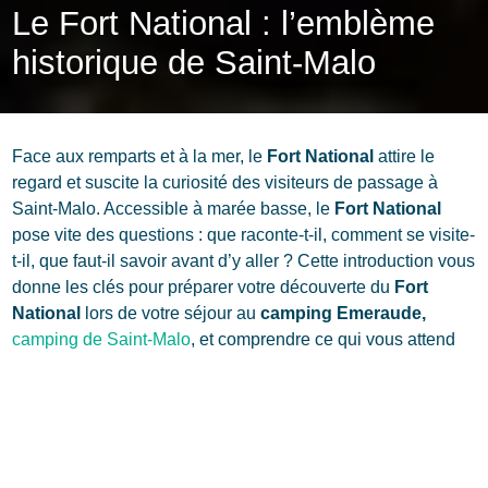
Le Fort National : l’emblème
historique de Saint-Malo
Face aux remparts et à la mer, le
Fort National
attire le
regard et suscite la curiosité des visiteurs de passage à
Saint-Malo. Accessible à marée basse, le
Fort National
pose vite des questions : que raconte-t-il, comment se visite-
t-il, que faut-il savoir avant d’y aller ? Cette introduction vous
donne les clés pour préparer votre découverte du
Fort
National
lors de votre séjour au
camping Emeraude,
camping de Saint-Malo
, et comprendre ce qui vous attend
derrière ses murs !
Fort National : l’essentiel à retenir
Fort militaire du XVIIᵉ siècle, au pied des remparts
Accès possible
uniquement à marée basse