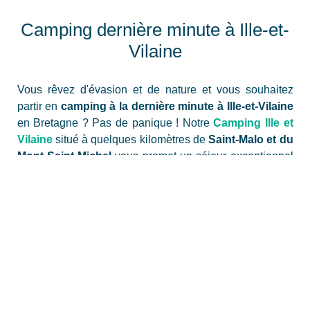
Camping dernière minute à Ille-et-
Vilaine
Vous rêvez d'évasion et de nature et vous souhaitez
partir en
camping à la dernière minute à Ille-et-Vilaine
en Bretagne ? Pas de panique ! Notre
Camping Ille et
Vilaine
situé à quelques kilomètres de
Saint-Malo et du
Mont Saint-Michel
vous promet un séjour exceptionnel
dans une des plus belles régions de France. Entre terre
et mer,
Ille-et-Vilaine
regorge de coins idylliques pour
les amoureux de plein air souhaitant s'évader du
quotidien, même à la
dernière minute
.