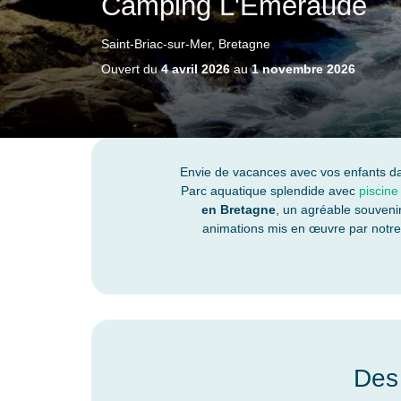
Camping L'Émeraude
Saint-Briac-sur-Mer, Bretagne
Ouvert du
4 avril 2026
au
1 novembre 2026
Envie de vacances avec vos enfants d
Parc aquatique splendide avec
piscine
en Bretagne
, un agréable souvenir
animations mis en œuvre par notre c
Des