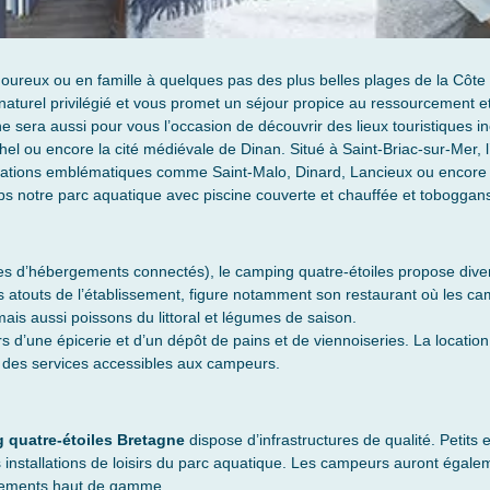
ureux ou en famille à quelques pas des plus belles plages de la Côt
naturel privilégié et vous promet un séjour propice au ressourcement 
ne sera aussi pour vous l’occasion de découvrir des lieux touristiques i
el ou encore la cité médiévale de Dinan. Situé à Saint-Briac-sur-Mer, l
inations emblématiques comme Saint-Malo, Dinard, Lancieux ou encore 
ps notre parc aquatique avec piscine couverte et chauffée et toboggan
ires d’hébergements connectés), le camping quatre-étoiles propose div
les atouts de l’établissement, figure notamment son restaurant où les 
mais aussi poissons du littoral et légumes de saison.
d’une épicerie et d’un dépôt de pains et de viennoiseries. La location
ie des services accessibles aux campeurs.
 quatre-étoiles Bretagne
dispose d’infrastructures de qualité. Petits
installations de loisirs du parc aquatique. Les campeurs auront égalem
ipements haut de gamme.