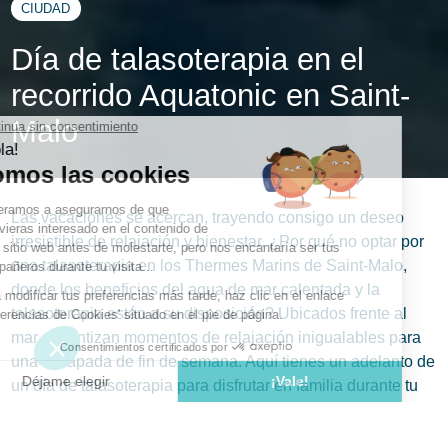
CIUDAD
Día de talasoterapia en el
recorrido Aquatonic en Saint-
Malo
Las vacaciones se acercan, trayendo consigo un deseo
irresistible de relajación y bienestar. ¿Por qué no optar por
una talasoterapia en los Thermes Marins de Saint-Malo,
donde los beneficios del agua de mar calentada y la
talasoterapia están a su disposición? Ubicados frente al
mar, garantizan momentos de relajación inigualables para
una escapada de fin de semana. Aquí tienes un adelanto de
un día de talasoterapia para disfrutar en familia durante tu
estancia en un camping cerca de Saint-Malo.