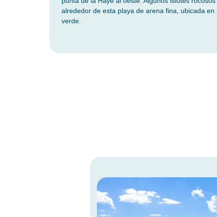
punta de la Haye al oeste. Algunos islotes rocosos 
alrededor de esta playa de arena fina, ubicada en 
verde.