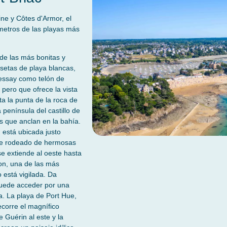
ine y Côtes d'Armor, el
metros de las playas más
 de las más bonitas y
setas de playa blancas,
 Nessay como telón de
 pero que ofrece la vista
a la punta de la roca de
península del castillo de
s que anclan en la bahía.
 está ubicada justo
rde rodeado de hermosas
e extiende al oeste hasta
on, una de las más
 está vigilada. Da
 puede acceder por una
. La playa de Port Hue,
ecorre el magnífico
 Guérin al este y la