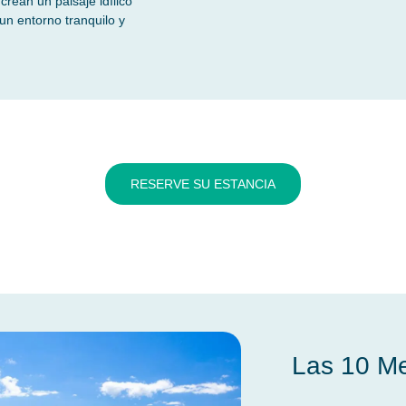
crean un paisaje idílico
un entorno tranquilo y
RESERVE SU ESTANCIA
Las 10 Mej