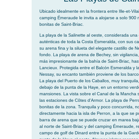
Ubicado idealmente en la frontera entre Ille-et-Vila
camping Émeraude le invita a alojarse a solo 900 
bonitas de Saint-Briac.
La playa de la Salinette al oeste, considerada una
auténticas de toda la Costa Esmeralda, con sus ca
su arena fina y la silueta del elegante castillo de
fondo. La playa de arena de Bechey, sin vigilancia,
más impresionante de la bahía de Saint-Briac, hast
Lancieux. Protegida entre el Balcón Esmeralda y la 
Nessay, su encanto también proviene de los barco
La playa del Puerto de los Caballos, muy tranquila,
debajo de la punta de la Haye, en un entorno ve
mansiones. La vista sobre el Canal de la Mancha s
las estaciones de Côtes d'Armor. La playa de Perr
bonitas de la zona. Tranquila y poco concurrida, no
directamente hacia la isla de Perron, a la que se
barra de arena que se puede cruzar en marea baja
al norte de Saint-Briac y del camping Émeraude, r
campo de golf de Dinard entre la punta de la Garde