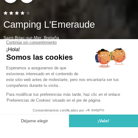
Camping L'Emeraude
Saint-Briac-sur-Mer, Bretaña
Abierto del
4 de abril de 2026
al
1 de noviembre de 2026
Alquila un mobil home en Bretaña
de última hora
Las influencias romanas y celtas sobre el modo de vida
y la cultura bretona son bien conocidas, incluso en el
extranjero, especialmente al otro lado del Canal de la
Mancha. Bretaña también cuenta con innumerables
joyas arquitectónicas como el Parlamento de Bretaña
en Rennes o el Fort National en Saint-Malo, así como