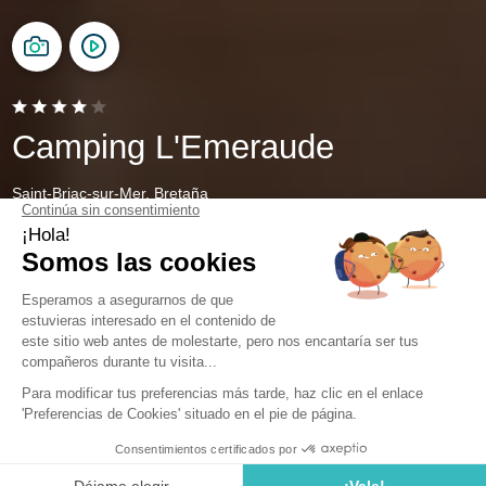
Camping L'Emeraude
Saint-Briac-sur-Mer, Bretaña
Abierto del
4 de abril de 2026
al
1 de noviembre de 2026
Volver
Sunêlia Prestige 2 habitaciones, 2
baños