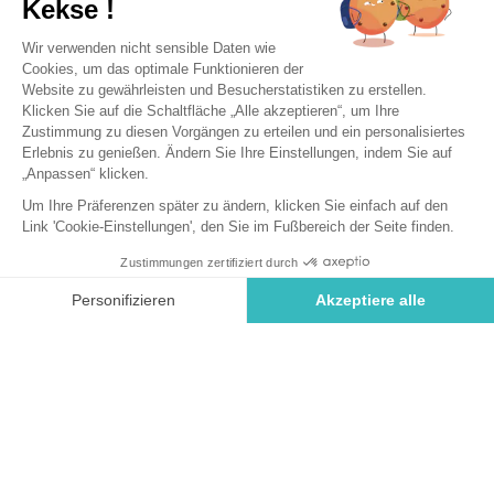
Saint-Briac-sur-Mer, Bretagne
Öffnen von
4. April 2026
Bis
1. November 2026
Entdecken Sie Fort la Latte in der
Bretagne
Der Campingplatz liegt 36 km von Fort la Latte, in der
Nähe des Cap Fréhel. Sie erreichen dieses Schloss in
45 Minuten entlang der Küste. Fort la Latte, oder das
Château de la Roche Goyon, gehört einer anderen
Epoche an und bietet eine außergewöhnliche
geografische Lage. Es ist eine der unentbehrlichen
Sehenswürdigkeiten während eines Aufenthalts an der
Smaragdküste.